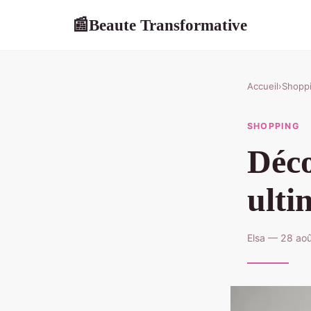
Beaute Transformative
📰
Accueil
›
Shopp
SHOPPING
Déco
ulti
Elsa — 28 aoû