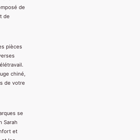
composé de
t de
es pièces
verses
létravail.
auge chiné,
s de votre
marques se
on Sarah
nfort et