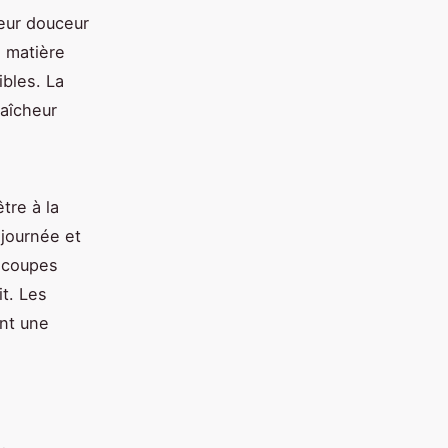
leur douceur
e matière
ibles. La
raîcheur
tre à la
journée et
 coupes
t. Les
nt une