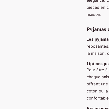
élégance. L
pièces en co
maison.
Pyjamas c
Les
pyjama
reposantes.
la maison, q
Options po
Pour être à 
chaque sais
offrent une
coton ou la
confortable
Pyjamas en 