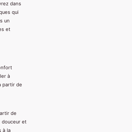
vrez dans
ques qui
s un
es et
.
onfort
ler à
à partir de
rtir de
 douceur et
 à la