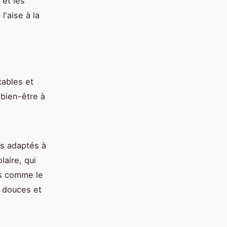
 et les
l'aise à la
tables et
 bien-être à
as adaptés à
laire, qui
es comme le
t douces et