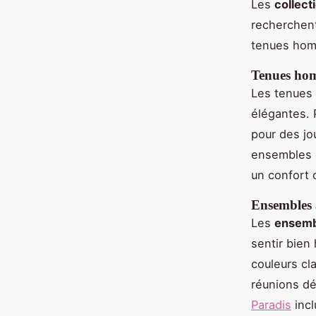
Les
collec
recherchent 
tenues hom
Tenues ho
Les tenues
élégantes. 
pour des jo
ensembles 
un confort o
Ensembles 
Les
ensemb
sentir bien 
couleurs cl
réunions dé
Paradis
incl