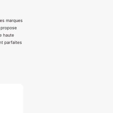
 des marques
e propose
de haute
nt parfaites