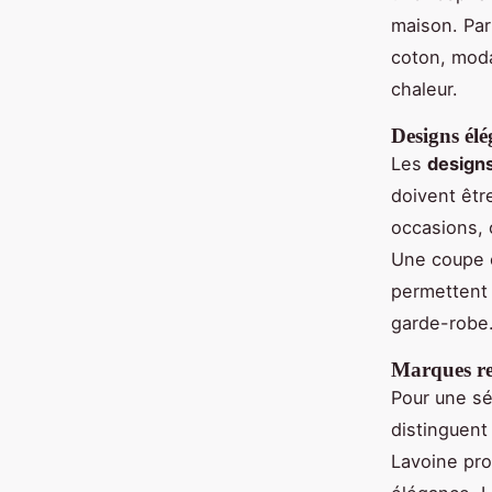
maison. Par
coton, moda
chaleur.
Designs élé
Les
designs
doivent êtr
occasions, 
Une coupe c
permettent 
garde-robe
Marques r
Pour une s
distinguent
Lavoine pro