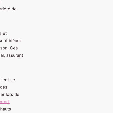
i
ariété de
s et
sont idéaux
ison. Ces
l, assurant
ulent se
 des
er lors de
nfort
 hauts