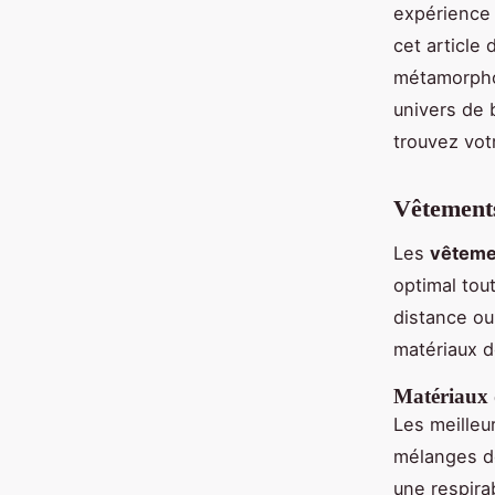
expérience 
cet article
métamorpho
univers de 
trouvez vot
Vêtements
Les
vêteme
optimal tout
distance ou 
matériaux d
Matériaux 
Les meilleu
mélanges de
une respira